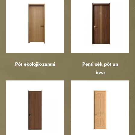
Pòt ekolojik-zanmi
Penti sèk pòt an
bwa
Kalite pòt an bwa
Pi bon bwa pou pòt ak
ankadreman pòt