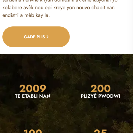
kolabore avèk nou epi kreye yon nouvo chapit nan
endistri a mèb kay la.
GADE PLIS
2009
200
TE ETABLI NAN
PLIZYÈ PWODWI