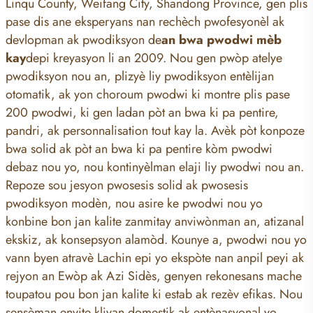
Linqu County, Weifang City, Shandong Province, gen plis
pase dis ane eksperyans nan rechèch pwofesyonèl ak
devlopman ak pwodiksyon de
an bwa pwodwi mèb
kay
depi kreyasyon li an 2009. Nou gen pwòp atelye
pwodiksyon nou an, plizyè liy pwodiksyon entèlijan
otomatik, ak yon choroum pwodwi ki montre plis pase
200 pwodwi, ki gen ladan pòt an bwa ki pa pentire,
pandri, ak personnalisation tout kay la. Avèk pòt konpoze
bwa solid ak pòt an bwa ki pa pentire kòm pwodwi
debaz nou yo, nou kontinyèlman elaji liy pwodwi nou an.
Repoze sou jesyon pwosesis solid ak pwosesis
pwodiksyon modèn, nou asire ke pwodwi nou yo
konbine bon jan kalite zanmitay anviwònman an, atizanal
ekskiz, ak konsepsyon alamòd. Kounye a, pwodwi nou yo
vann byen atravè Lachin epi yo ekspòte nan anpil peyi ak
rejyon an Ewòp ak Azi Sidès, genyen rekonesans mache
toupatou pou bon jan kalite ki estab ak rezèv efikas. Nou
sensèman envite kliyan domestik ak entènasyonal yo