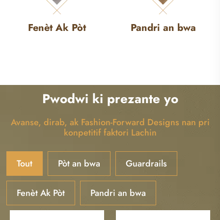
Fenèt Ak Pòt
Pandri an bwa
Pwodwi ki prezante yo
Avanse, dirab, ak Fashion-Forward Designs nan pri
konpetitif faktori Lachin
Tout
Pòt an bwa
Guardrails
Fenèt Ak Pòt
Pandri an bwa