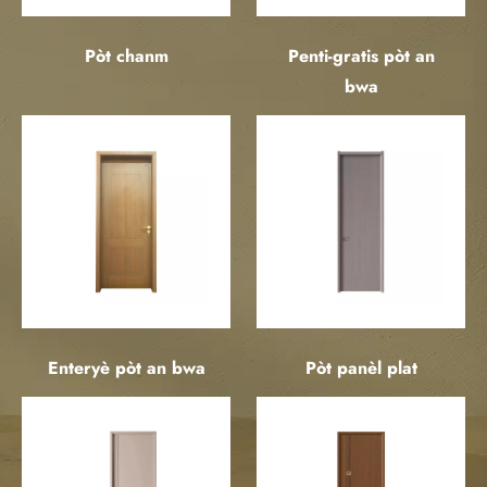
Pòt chanm
Penti-gratis pòt an
bwa
Enteryè pòt an bwa
Pòt panèl plat