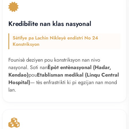
Kredibilite nan klas nasyonal
Sètifye pa Lachin Nikleyè endistri No 24
Konstriksyon
Founisè deziyen pou konstriksyon nan nivo
nasyonal. Soti nan
Èpòt entènasyonal (Hadar,
Kendao)
pou
Etablisman medikal (Linqu Central
Hospital)
— tès enfrastrikti ki pi egzijan nan mond
lan.