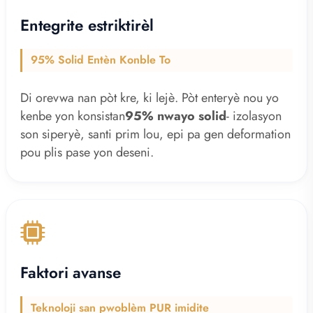
Entegrite estriktirèl
95% Solid Entèn Konble To
Di orevwa nan pòt kre, ki lejè. Pòt enteryè nou yo
kenbe yon konsistan
95% nwayo solid
- izolasyon
son siperyè, santi prim lou, epi pa gen deformation
pou plis pase yon deseni.
Faktori avanse
Teknoloji san pwoblèm PUR imidite