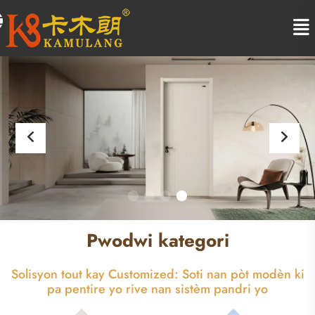
Pwodwi kategori
Solisyon tout kay Customized: Soti nan pòt modèn ki
pa pentire yo rive nan sistèm pandri yo