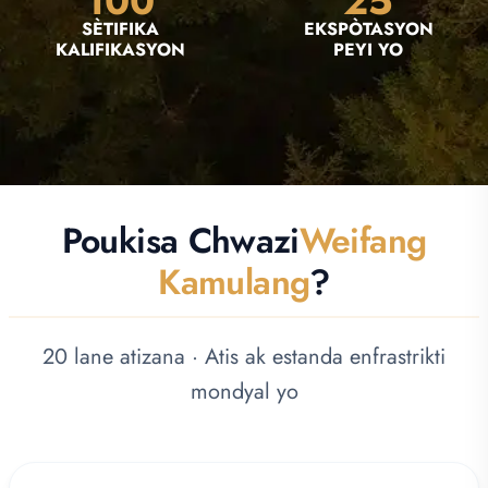
100
25
SÈTIFIKA
EKSPÒTASYON
KALIFIKASYON
PEYI YO
Poukisa Chwazi
Weifang
Kamulang
?
20 lane atizana · Atis ak estanda enfrastrikti
mondyal yo