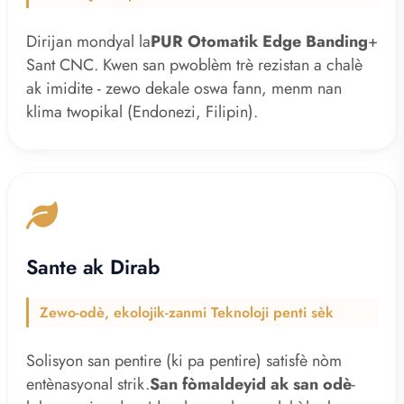
Dirijan mondyal la
PUR Otomatik Edge Banding
+
Sant CNC. Kwen san pwoblèm trè rezistan a chalè
ak imidite - zewo dekale oswa fann, menm nan
klima twopikal (Endonezi, Filipin).
Sante ak Dirab
Zewo-odè, ekolojik-zanmi Teknoloji penti sèk
Solisyon san pentire (ki pa pentire) satisfè nòm
entènasyonal strik.
San fòmaldeyid ak san odè
-