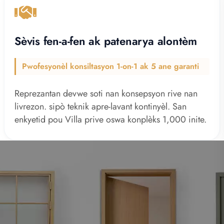
Sèvis fen-a-fen ak patenarya alontèm
Pwofesyonèl konsiltasyon 1-on-1 ak 5 ane garanti
Reprezantan devwe soti nan konsepsyon rive nan
livrezon. sipò teknik apre-lavant kontinyèl. San
enkyetid pou Villa prive oswa konplèks 1,000 inite.