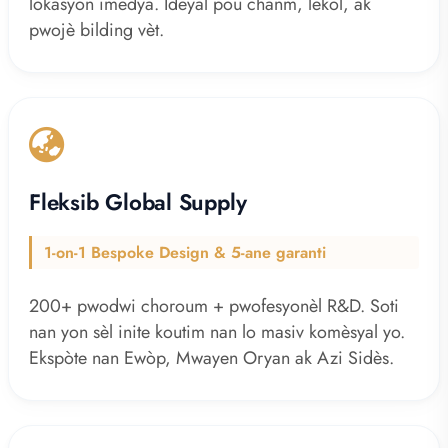
lokasyon imedya. Ideyal pou chanm, lekòl, ak
pwojè bilding vèt.
Fleksib Global Supply
1-on-1 Bespoke Design & 5-ane garanti
200+ pwodwi choroum + pwofesyonèl R&D. Soti
nan yon sèl inite koutim nan lo masiv komèsyal yo.
Ekspòte nan Ewòp, Mwayen Oryan ak Azi Sidès.